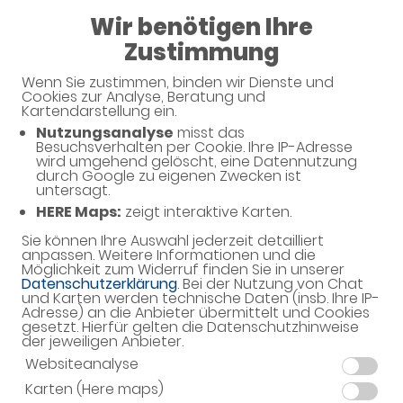
Wir benötigen Ihre
08:30 - 19:00
Zustimmung
Räter-Apotheke
Wenn Sie zustimmen, binden wir Dienste und
Cookies zur Analyse, Beratung und
Kartendarstellung ein.
Nutzungsanalyse
misst das
Haben Sie noch Fragen?
Besuchsverhalten per Cookie. Ihre IP-Adresse
wird umgehend gelöscht, eine Datennutzung
durch Google zu eigenen Zwecken ist
untersagt.
Dann schreiben Sie uns einfach eine Nachricht oder
HERE Maps:
zeigt interaktive Karten.
rufen Sie uns direkt unter 089 - 9030110 an. Wir
helfen Ihnen gerne weiter.
Sie können Ihre Auswahl jederzeit detailliert
anpassen. Weitere Informationen und die
Möglichkeit zum Widerruf finden Sie in unserer
Datenschutzerklärung
. Bei der Nutzung von Chat
und Karten werden technische Daten (insb. Ihre IP-
Ihre Daten
Adresse) an die Anbieter übermittelt und Cookies
gesetzt. Hierfür gelten die Datenschutzhinweise
Vorname*
der jeweiligen Anbieter.
Websiteanalyse
Karten (Here maps)